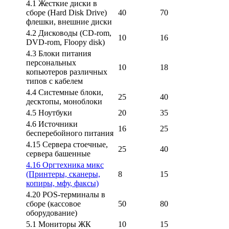
4.1 Жесткие диски в
сборе (Hard Disk Drive)
40
70
флешки, внешние диски
4.2 Дисководы (CD-rom,
10
16
DVD-rom, Floopy disk)
4.3 Блоки питания
персональных
10
18
копьютеров различных
типов с кабелем
4.4 Системные блоки,
25
40
десктопы, моноблоки
4.5 Ноутбуки
20
35
4.6 Источники
16
25
бесперебойного питания
4.15 Сервера стоечные,
25
40
сервера башенные
4.16 Оргтехника микс
(Принтеры, сканеры,
8
15
копиры, мфу, факсы)
4.20 POS-терминалы в
сборе (кассовое
50
80
оборудование)
5.1 Мониторы ЖК
10
15