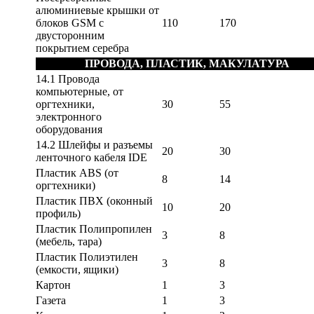
алюминиевые крышки от
блоков GSM с
110
170
двусторонним
покрытием серебра
ПРОВОДА, ПЛАСТИК, МАКУЛАТУРА
14.1 Провода
компьютерные, от
оргтехники,
30
55
электронного
оборудования
14.2 Шлейфы и разъемы
20
30
ленточного кабеля IDE
Пластик ABS (от
8
14
оргтехники)
Пластик ПВХ (оконный
10
20
профиль)
Пластик Полипропилен
3
8
(мебель, тара)
Пластик Полиэтилен
3
8
(емкости, ящики)
Картон
1
3
Газета
1
3