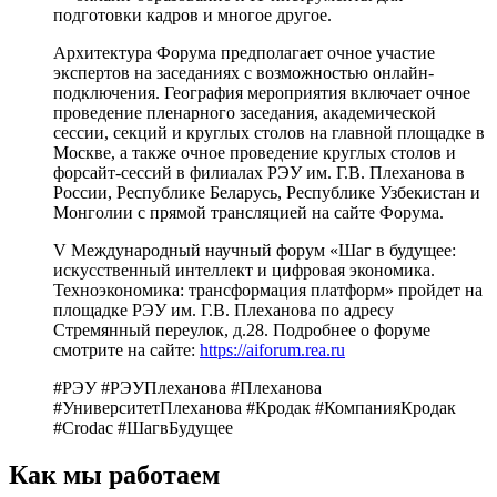
подготовки кадров и многое другое.
Архитектура Форума предполагает очное участие
экспертов на заседаниях с возможностью онлайн-
подключения. География мероприятия включает очное
проведение пленарного заседания, академической
сессии, секций и круглых столов на главной площадке в
Москве, а также очное проведение круглых столов и
форсайт-сессий в филиалах РЭУ им. Г.В. Плеханова в
России, Республике Беларусь, Республике Узбекистан и
Монголии с прямой трансляцией на сайте Форума.
V Международный научный форум «Шаг в будущее:
искусственный интеллект и цифровая экономика.
Техноэкономика: трансформация платформ» пройдет на
площадке РЭУ им. Г.В. Плеханова по адресу
Стремянный переулок, д.28. Подробнее о форуме
смотрите на сайте:
https://aiforum.rea.ru
#РЭУ #РЭУПлеханова #Плеханова
#УниверситетПлеханова #Кродак #КомпанияКродак
#Crodac #ШагвБудущее
Как мы работаем