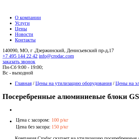
О компании
Услуги
Цены
Новости
Контакты
140090, МО, г .Дзержинский, Денисьевский пр-д,17
+7 495 144 22 42
info@crodac.com
заказать звонок
Пн-Сб 9:00 - 19:00;
Вс - выходной
Главная
/
Цены на утилизацию оборудования
/
Цены на э
Посеребренные алюминиевые блоки G
Цена с засором:
100 р/кг
Цена без засора:
150 р/кг
Компания Crodac скупает на утилизацию посеребренные 