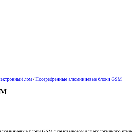
лектронный лом
/
Посеребренные алюминиевые блоки GSM
SM
алюминиевые блоки GSM с самовывозом для экологичного утиля